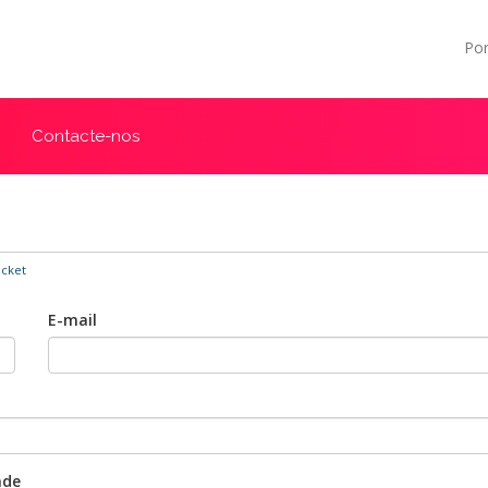
Po
Contacte-nos
icket
E-mail
ade